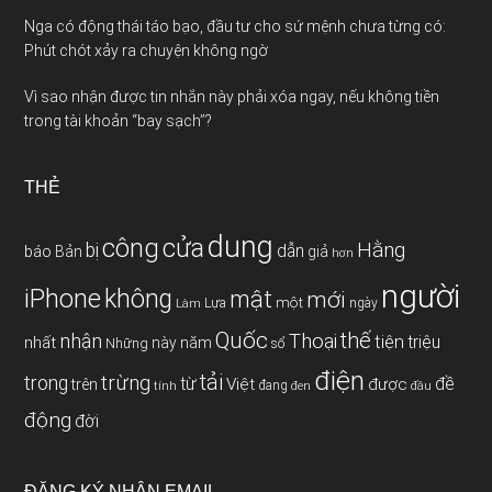
Nga có động thái táo bạo, đầu tư cho sứ mệnh chưa từng có:
Phút chót xảy ra chuyện không ngờ
Vì sao nhận được tin nhắn này phải xóa ngay, nếu không tiền
trong tài khoản “bay sạch”?
THẺ
dung
công
cửa
Hằng
bị
dẫn
báo
Bản
giả
hơn
người
iPhone
không
mật
mới
một
Làm
Lựa
ngày
Quốc
thế
nhận
Thoại
tiện
triệu
nhất
này
năm
Những
sổ
điện
tải
trừng
trong
từ
đề
Việt
được
trên
đang
tính
đen
đầu
động
đời
ĐĂNG KÝ NHẬN EMAIL