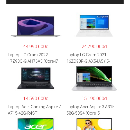
44.990.000đ
24.790.000đ
Laptop LG Gram 2022
Laptop LG Gram 2021
17Z90Q-G.AH76A5 (Core-i7
16ZD90P-G.AX54A5 (i5-
1260P/16GB/512GB/17″
1135G7/8GB RAM/512GB
WQXGA/Win 11/Xám)
SSD/16″WQXGA/Dos/Trắng)
14.590.000đ
15.190.000đ
Laptop Acer Gaming Aspire 7
Laptop Acer Aspire 3 A315-
A715-42G-R4ST
58G-50S4 (Core i5
NH.QAYSV.004 (R5
1135G7/8GB
5500U/8GB RAM/256GB
RAM/512GB/15.6″FHD/MX35