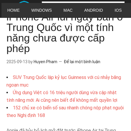
HOME
WINDOWS
MAC
ANDROID
IOS
iPhone Air lùi ngày bán ở
Trung Quốc vì một tính
năng chưa được cấp
phép
2025-09-13
by
Huyen Pham
Để lại một bình luận
SUV Trung Quốc lập kỷ lục Guinness với cú nhảy băng
ngoạn mục
Ứng dụng Việt có 16 triệu người dùng vừa cập nhật
tính năng mới: Ai cũng nên biết để không mất quyền lợi
152 chủ xe có biển số sau nhanh chóng nộp phạt nguội
theo Nghị định 168
Apple đã hủy bỏ lịch mở đặt trước iPhone Air tại Trung