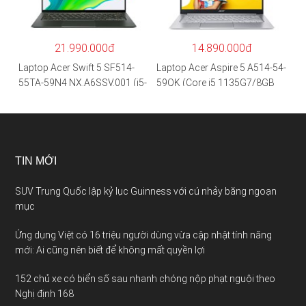
SSD/15.6″FHD IPS/GTX1650
0 2GB/Win 10/Bạc)
4GB/Win10) – Hàng chính
hãng
21.990.000đ
14.890.000đ
Laptop Acer Swift 5 SF514-
Laptop Acer Aspire 5 A514-54-
55TA-59N4 NX.A6SSV.001 (i5-
59QK (Core i5 1135G7/8GB
1135G7/16GB RAM/1TB
RAM/512GB/14″FHD/Win
SSD/14″FHD_Touch/Win10/X
11/Vàng)
anh) – Hàng chính hãng
TIN MỚI
SUV Trung Quốc lập kỷ lục Guinness với cú nhảy băng ngoạn
mục
Ứng dụng Việt có 16 triệu người dùng vừa cập nhật tính năng
mới: Ai cũng nên biết để không mất quyền lợi
152 chủ xe có biển số sau nhanh chóng nộp phạt nguội theo
Nghị định 168