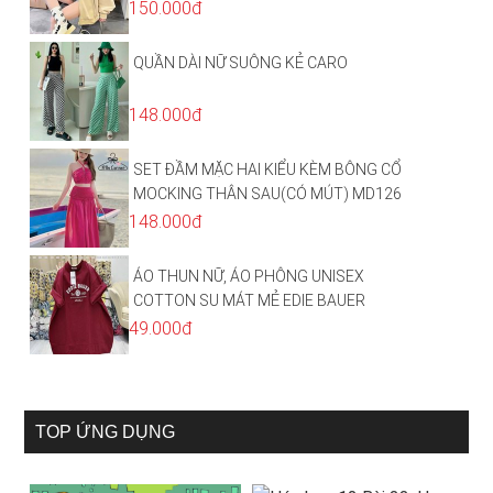
HÌNH THÊU SIÊU ĐẸP CỰC CHẤT LƯỢNG
150.000đ
HÀNG HOT TREND
QUẦN DÀI NỮ SUÔNG KẺ CARO
148.000đ
SET ĐẦM MẶC HAI KIỂU KÈM BÔNG CỔ
MOCKING THÂN SAU(CÓ MÚT) MD126
148.000đ
ÁO THUN NỮ, ÁO PHÔNG UNISEX
COTTON SU MÁT MẺ EDIE BAUER
49.000đ
TOP ỨNG DỤNG