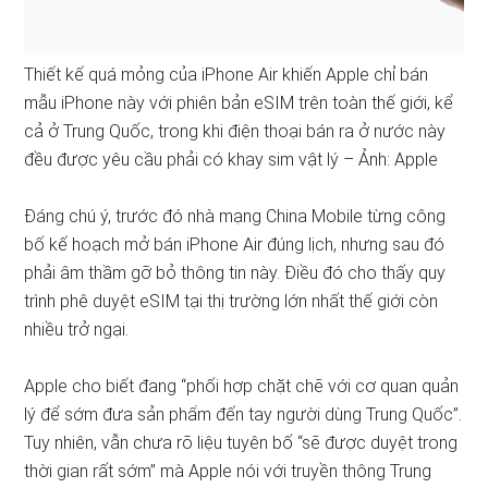
Thiết kế quá mỏng của iPhone Air khiến Apple chỉ bán
mẫu iPhone này với phiên bản eSIM trên toàn thế giới, kể
cả ở Trung Quốc, trong khi điện thoại bán ra ở nước này
đều được yêu cầu phải có khay sim vật lý – Ảnh: Apple
Đáng chú ý, trước đó nhà mạng China Mobile từng công
bố kế hoạch mở bán iPhone Air đúng lịch, nhưng sau đó
phải âm thầm gỡ bỏ thông tin này. Điều đó cho thấy quy
trình phê duyệt eSIM tại thị trường lớn nhất thế giới còn
nhiều trở ngại.
Apple cho biết đang “phối hợp chặt chẽ với cơ quan quản
lý để sớm đưa sản phẩm đến tay người dùng Trung Quốc”.
Tuy nhiên, vẫn chưa rõ liệu tuyên bố “sẽ được duyệt trong
thời gian rất sớm” mà Apple nói với truyền thông Trung