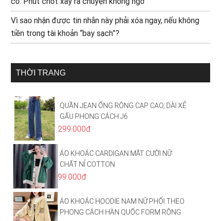
có: Phút chót xảy ra chuyện không ngờ
Vì sao nhận được tin nhắn này phải xóa ngay, nếu không
tiền trong tài khoản “bay sạch”?
THỜI TRANG
QUẦN JEAN ỐNG RỘNG CẠP CAO, DÀI XẺ
GẤU PHONG CÁCH J6
299.000đ
ÁO KHOÁC CARDIGAN MẶT CƯỜI NỮ
CHẤT NỈ COTTON
99.000đ
ÁO KHOÁC HOODIE NAM NỮ PHỐI THEO
PHONG CÁCH HÀN QUỐC FORM RỘNG