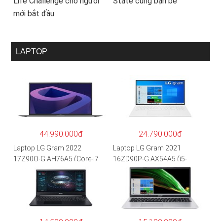
Life Challenge cho người
State cùng bạn bè
mới bắt đầu
LAPTOP
44.990.000đ
24.790.000đ
Laptop LG Gram 2022
Laptop LG Gram 2021
17Z90Q-G.AH76A5 (Core-i7
16ZD90P-G.AX54A5 (i5-
1260P/16GB/512GB/17″
1135G7/8GB RAM/512GB
WQXGA/Win 11/Xám)
SSD/16″WQXGA/Dos/Trắng)