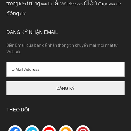
điện
tải
trừng
trong
từ
đề
Việt
được
trên
đang
tính
đen
đầu
động
đời
ĐĂNG KÝ NHẬN EMAIL
Điền Email của bạn để nhận thông tin khuyến mại mới nhất từ
Website
THEO DÕI