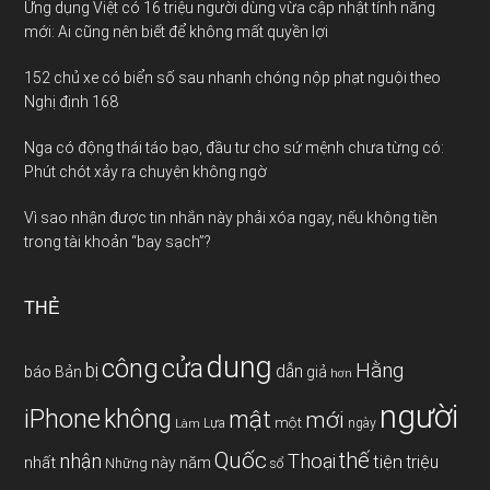
Ứng dụng Việt có 16 triệu người dùng vừa cập nhật tính năng
mới: Ai cũng nên biết để không mất quyền lợi
152 chủ xe có biển số sau nhanh chóng nộp phạt nguội theo
Nghị định 168
Nga có động thái táo bạo, đầu tư cho sứ mệnh chưa từng có:
Phút chót xảy ra chuyện không ngờ
Vì sao nhận được tin nhắn này phải xóa ngay, nếu không tiền
trong tài khoản “bay sạch”?
THẺ
dung
công
cửa
Hằng
bị
dẫn
báo
Bản
giả
hơn
người
iPhone
không
mật
mới
một
Làm
Lựa
ngày
Quốc
thế
nhận
Thoại
tiện
triệu
nhất
này
năm
Những
sổ