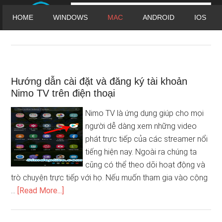
HOME
WINDOWS
MAC
ANDROID
IOS
Xin lỗi, không có nội dung phù hợp với tiêu chí của bạn.
Hướng dẫn cài đặt và đăng ký tài khoản
Nimo TV trên điện thoại
Nimo TV là ứng dụng giúp cho mọi
người dễ dàng xem những video
phát trực tiếp của các streamer nổi
tiếng hiện nay. Ngoài ra chúng ta
cũng có thể theo dõi hoạt động và
trò chuyện trực tiếp với họ. Nếu muốn tham gia vào cộng
…
[Read More...]