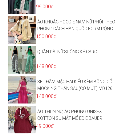
99.000đ
ÁO KHOÁC HOODIE NAM NỮ PHỐI THEO
PHONG CÁCH HÀN QUỐC FORM RỘNG
HÌNH THÊU SIÊU ĐẸP CỰC CHẤT LƯỢNG
150.000đ
HÀNG HOT TREND
QUẦN DÀI NỮ SUÔNG KẺ CARO
148.000đ
SET ĐẦM MẶC HAI KIỂU KÈM BÔNG CỔ
MOCKING THÂN SAU(CÓ MÚT) MD126
148.000đ
ÁO THUN NỮ, ÁO PHÔNG UNISEX
COTTON SU MÁT MẺ EDIE BAUER
49.000đ