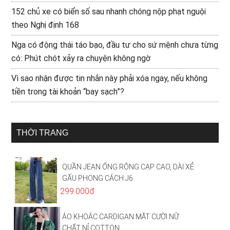
152 chủ xe có biển số sau nhanh chóng nộp phạt nguội
theo Nghị định 168
Nga có động thái táo bạo, đầu tư cho sứ mệnh chưa từng
có: Phút chót xảy ra chuyện không ngờ
Vì sao nhận được tin nhắn này phải xóa ngay, nếu không
tiền trong tài khoản “bay sạch”?
THỜI TRANG
QUẦN JEAN ỐNG RỘNG CẠP CAO, DÀI XẺ
GẤU PHONG CÁCH J6
299.000đ
ÁO KHOÁC CARDIGAN MẶT CƯỜI NỮ
CHẤT NỈ COTTON