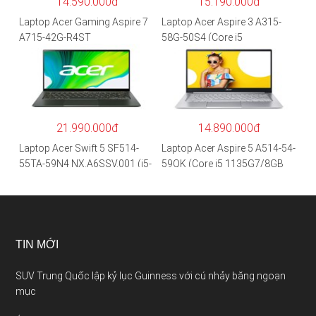
14.590.000đ
15.190.000đ
Laptop Acer Gaming Aspire 7
Laptop Acer Aspire 3 A315-
A715-42G-R4ST
58G-50S4 (Core i5
NH.QAYSV.004 (R5
1135G7/8GB
5500U/8GB RAM/256GB
RAM/512GB/15.6″FHD/MX35
SSD/15.6″FHD IPS/GTX1650
0 2GB/Win 10/Bạc)
4GB/Win10) – Hàng chính
hãng
21.990.000đ
14.890.000đ
Laptop Acer Swift 5 SF514-
Laptop Acer Aspire 5 A514-54-
55TA-59N4 NX.A6SSV.001 (i5-
59QK (Core i5 1135G7/8GB
1135G7/16GB RAM/1TB
RAM/512GB/14″FHD/Win
SSD/14″FHD_Touch/Win10/X
11/Vàng)
anh) – Hàng chính hãng
TIN MỚI
SUV Trung Quốc lập kỷ lục Guinness với cú nhảy băng ngoạn
mục